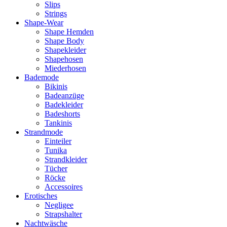
Slips
Strings
Shape-Wear
Shape Hemden
Shape Body
Shapekleider
Shapehosen
Miederhosen
Bademode
Bikinis
Badeanzüge
Badekleider
Badeshorts
Tankinis
Strandmode
Einteiler
Tunika
Strandkleider
Tücher
Röcke
Accessoires
Erotisches
Negligee
Strapshalter
Nachtwäsche