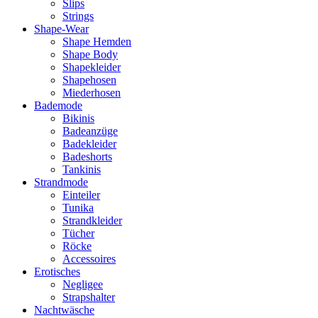
Slips
Strings
Shape-Wear
Shape Hemden
Shape Body
Shapekleider
Shapehosen
Miederhosen
Bademode
Bikinis
Badeanzüge
Badekleider
Badeshorts
Tankinis
Strandmode
Einteiler
Tunika
Strandkleider
Tücher
Röcke
Accessoires
Erotisches
Negligee
Strapshalter
Nachtwäsche