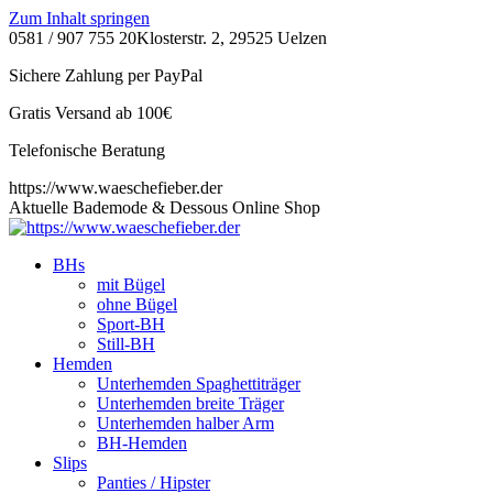
Zum Inhalt springen
0581 / 907 755 20
Klosterstr. 2, 29525 Uelzen
Sichere Zahlung per PayPal
Gratis Versand ab 100€
Telefonische Beratung
https://www.waeschefieber.der
Aktuelle Bademode & Dessous Online Shop
BHs
mit Bügel
ohne Bügel
Sport-BH
Still-BH
Hemden
Unterhemden Spaghettiträger
Unterhemden breite Träger
Unterhemden halber Arm
BH-Hemden
Slips
Panties / Hipster