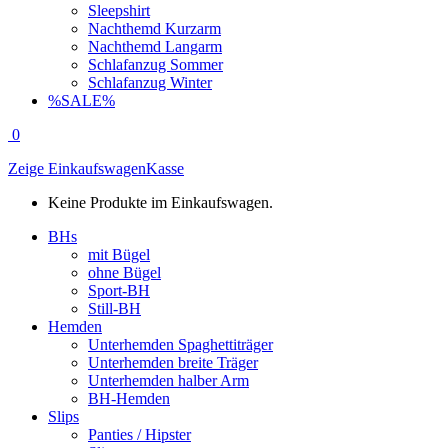
Sleepshirt
Nachthemd Kurzarm
Nachthemd Langarm
Schlafanzug Sommer
Schlafanzug Winter
%SALE%
0
Zeige Einkaufswagen
Kasse
Keine Produkte im Einkaufswagen.
BHs
mit Bügel
ohne Bügel
Sport-BH
Still-BH
Hemden
Unterhemden Spaghettiträger
Unterhemden breite Träger
Unterhemden halber Arm
BH-Hemden
Slips
Panties / Hipster