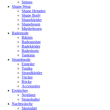
Strings
Shape-Wear
Shape Hemden
Shape Body
Shapekleider
Shapehosen
Miederhosen
Bademode
Bikinis
Badeanzüge
Badekleider
Badeshorts
Tankinis
Strandmode
Einteiler
Tunika
Strandkleider
Tücher
Röcke
Accessoires
Erotisches
Negligee
Strapshalter
Nachtwäsche
Sleepshirt