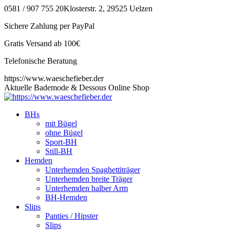
Zum
0581 / 907 755 20
Klosterstr. 2, 29525 Uelzen
Inhalt
Sichere Zahlung per PayPal
springen
Gratis Versand ab 100€
Telefonische Beratung
https://www.waeschefieber.der
Aktuelle Bademode & Dessous Online Shop
BHs
mit Bügel
ohne Bügel
Sport-BH
Still-BH
Hemden
Unterhemden Spaghettiträger
Unterhemden breite Träger
Unterhemden halber Arm
BH-Hemden
Slips
Panties / Hipster
Slips