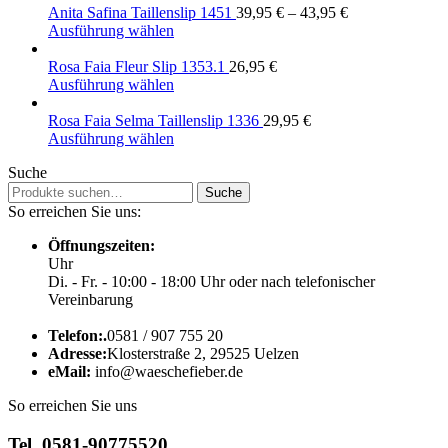
Anita Safina Taillenslip 1451
39,95
€
–
43,95
€
Ausführung wählen
Rosa Faia Fleur Slip 1353.1
26,95
€
Ausführung wählen
Rosa Faia Selma Taillenslip 1336
29,95
€
Ausführung wählen
Suche
Suche
Suche
nach:
So erreichen Sie uns:
Öffnungszeiten:
Uhr
Di. - Fr. - 10:00 - 18:00 Uhr oder nach telefonischer
Vereinbarung
Telefon:.
0581 / 907 755 20
Adresse:
Klosterstraße 2, 29525 Uelzen
eMail:
info@waeschefieber.de
So erreichen Sie uns
Tel. 0581-90775520