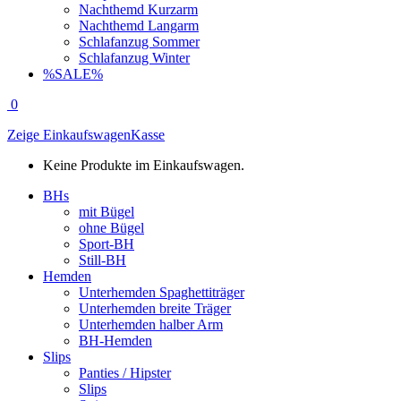
Nachthemd Kurzarm
Nachthemd Langarm
Schlafanzug Sommer
Schlafanzug Winter
%SALE%
0
Zeige Einkaufswagen
Kasse
Keine Produkte im Einkaufswagen.
BHs
mit Bügel
ohne Bügel
Sport-BH
Still-BH
Hemden
Unterhemden Spaghettiträger
Unterhemden breite Träger
Unterhemden halber Arm
BH-Hemden
Slips
Panties / Hipster
Slips