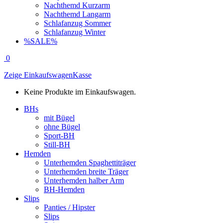
Nachthemd Kurzarm
Nachthemd Langarm
Schlafanzug Sommer
Schlafanzug Winter
%SALE%
0
Zeige Einkaufswagen
Kasse
Keine Produkte im Einkaufswagen.
BHs
mit Bügel
ohne Bügel
Sport-BH
Still-BH
Hemden
Unterhemden Spaghettiträger
Unterhemden breite Träger
Unterhemden halber Arm
BH-Hemden
Slips
Panties / Hipster
Slips