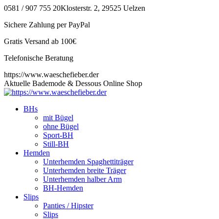
Zum
0581 / 907 755 20
Klosterstr. 2, 29525 Uelzen
Inhalt
Sichere Zahlung per PayPal
springen
Gratis Versand ab 100€
Telefonische Beratung
https://www.waeschefieber.der
Aktuelle Bademode & Dessous Online Shop
BHs
mit Bügel
ohne Bügel
Sport-BH
Still-BH
Hemden
Unterhemden Spaghettiträger
Unterhemden breite Träger
Unterhemden halber Arm
BH-Hemden
Slips
Panties / Hipster
Slips