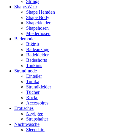
Strings
Shape-Wear
Shape Hemden
Shape Body
Shapekleider
Shapehosen
Miederhosen
Bademode
Bikinis
Badeanzüge
Badekleider
Badeshorts
Tankinis
Strandmode
Einteiler
Tunika
Strandkleider
Tücher
Röcke
Accessoires
Erotisches
Negligee
Strapshalter
Nachtwäsche
Sleepshirt