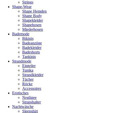
Strings
Shape-Wear
Shape Hemden
Shape Body
Shapekleider
Shapehosen
Miederhosen
Bademode
Bikinis
Badeanzüge
Badekleider
Badeshorts
Tankinis
Strandmode
Einteiler
Tunika
Strandkleider
Tücher
Röcke
Accessoires
Erotisches
Negligee
Strapshalter
Nachtwäsche
Sleepshirt