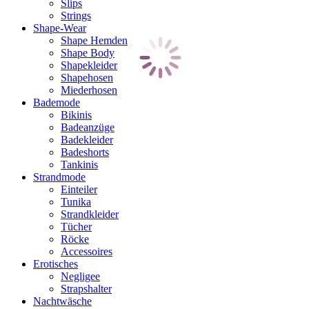
Slips
Strings
Shape-Wear
Shape Hemden
Shape Body
Shapekleider
Shapehosen
Miederhosen
Bademode
Bikinis
Badeanzüge
Badekleider
Badeshorts
Tankinis
Strandmode
Einteiler
Tunika
Strandkleider
Tücher
Röcke
Accessoires
Erotisches
Negligee
Strapshalter
Nachtwäsche