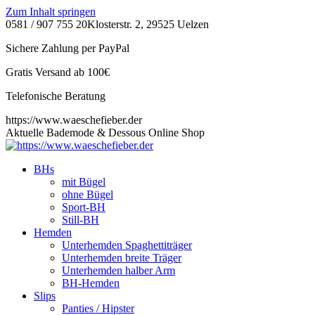
Zum Inhalt springen
0581 / 907 755 20
Klosterstr. 2, 29525 Uelzen
Sichere Zahlung per PayPal
Gratis Versand ab 100€
Telefonische Beratung
https://www.waeschefieber.der
Aktuelle Bademode & Dessous Online Shop
BHs
mit Bügel
ohne Bügel
Sport-BH
Still-BH
Hemden
Unterhemden Spaghettiträger
Unterhemden breite Träger
Unterhemden halber Arm
BH-Hemden
Slips
Panties / Hipster