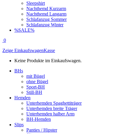
Sleepshirt
Nachthemd Kurzarm
Nachthemd Langarm
Schlafanzug Sommer
Schlafanzug Winter
%SALE%
0
Zeige Einkaufswagen
Kasse
Keine Produkte im Einkaufswagen.
BHs
mit Bügel
ohne Bügel
Sport-BH
Still-BH
Hemden
Unterhemden Spaghettiträger
Unterhemden breite Träger
Unterhemden halber Arm
BH-Hemden
Slips
Panties / Hipster