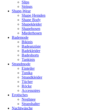
Slips
Strings
Shape-Wear
Shape Hemden
Shape Body
Shapekleider
Shapehosen
Miederhosen
Bademode
Bikinis
Badeanzüge
Badekleider
Badeshorts
Tankinis
Strandmode
Einteiler
Tunika
Strandkleider
Tücher
Röcke
Accessoires
Erotisches
Negligee
Strapshalter
Nachtwäsche