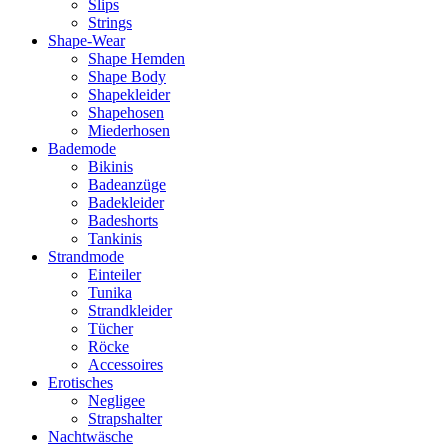
Slips
Strings
Shape-Wear
Shape Hemden
Shape Body
Shapekleider
Shapehosen
Miederhosen
Bademode
Bikinis
Badeanzüge
Badekleider
Badeshorts
Tankinis
Strandmode
Einteiler
Tunika
Strandkleider
Tücher
Röcke
Accessoires
Erotisches
Negligee
Strapshalter
Nachtwäsche