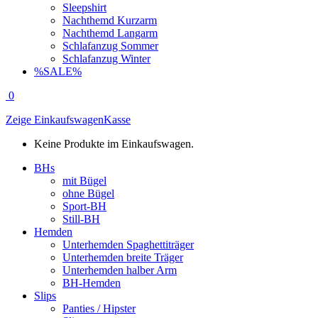
Sleepshirt
Nachthemd Kurzarm
Nachthemd Langarm
Schlafanzug Sommer
Schlafanzug Winter
%SALE%
0
Zeige Einkaufswagen
Kasse
Keine Produkte im Einkaufswagen.
BHs
mit Bügel
ohne Bügel
Sport-BH
Still-BH
Hemden
Unterhemden Spaghettiträger
Unterhemden breite Träger
Unterhemden halber Arm
BH-Hemden
Slips
Panties / Hipster