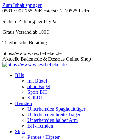
Zum Inhalt springen
0581 / 907 755 20
Klosterstr. 2, 29525 Uelzen
Sichere Zahlung per PayPal
Gratis Versand ab 100€
Telefonische Beratung
https://www.waeschefieber.der
Aktuelle Bademode & Dessous Online Shop
BHs
mit Bügel
ohne Bügel
Sport-BH
Still-BH
Hemden
Unterhemden Spaghettiträger
Unterhemden breite Träger
Unterhemden halber Arm
BH-Hemden
Slips
Panties / Hipster