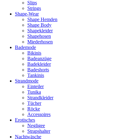
Slips
Strings
Shape-Wear
Shape Hemden
Shape Body
Shapekleider
Shapehosen
Miederhosen
Bademode
Bikinis
Badeanzüge
Badekleider
Badeshorts
Tankinis
Strandmode
Einteiler
Tunika
Strandkleider
Tücher
Röcke
Accessoires
Erotisches
Negligee
Strapshalter
Nachtwäsche