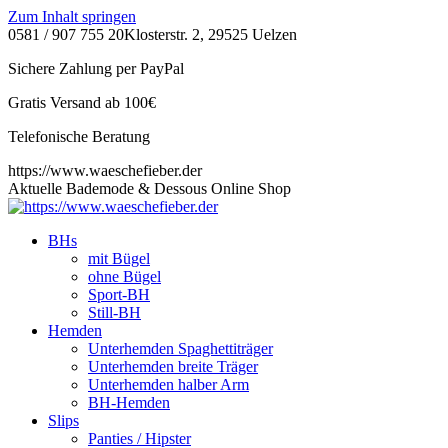
Zum Inhalt springen
0581 / 907 755 20
Klosterstr. 2, 29525 Uelzen
Sichere Zahlung per PayPal
Gratis Versand ab 100€
Telefonische Beratung
https://www.waeschefieber.der
Aktuelle Bademode & Dessous Online Shop
BHs
mit Bügel
ohne Bügel
Sport-BH
Still-BH
Hemden
Unterhemden Spaghettiträger
Unterhemden breite Träger
Unterhemden halber Arm
BH-Hemden
Slips
Panties / Hipster