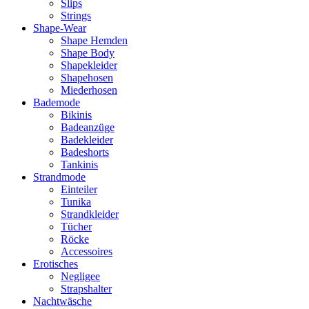
Slips
Strings
Shape-Wear
Shape Hemden
Shape Body
Shapekleider
Shapehosen
Miederhosen
Bademode
Bikinis
Badeanzüge
Badekleider
Badeshorts
Tankinis
Strandmode
Einteiler
Tunika
Strandkleider
Tücher
Röcke
Accessoires
Erotisches
Negligee
Strapshalter
Nachtwäsche