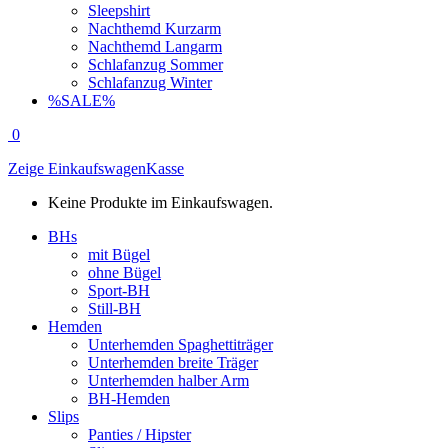
Sleepshirt
Nachthemd Kurzarm
Nachthemd Langarm
Schlafanzug Sommer
Schlafanzug Winter
%SALE%
0
Zeige Einkaufswagen
Kasse
Keine Produkte im Einkaufswagen.
BHs
mit Bügel
ohne Bügel
Sport-BH
Still-BH
Hemden
Unterhemden Spaghettiträger
Unterhemden breite Träger
Unterhemden halber Arm
BH-Hemden
Slips
Panties / Hipster