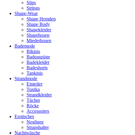
Slips
Strings
Shape-Wear
Shape Hemden
Shape Body
Shapekleider
Shapehosen
Miederhosen
Bademode
Bikinis
Badeanzüge
Badekleider
Badeshorts
Tankinis
Strandmode
Einteiler
Tunika
Strandkleider
Tücher
Röcke
Accessoires
Erotisches
Negligee
Strapshalter
Nachtwäsche