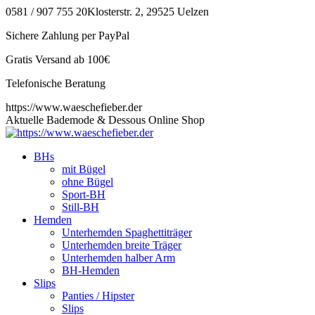
Zum
0581 / 907 755 20
Klosterstr. 2, 29525 Uelzen
Inhalt
Sichere Zahlung per PayPal
springen
Gratis Versand ab 100€
Telefonische Beratung
https://www.waeschefieber.der
Aktuelle Bademode & Dessous Online Shop
BHs
mit Bügel
ohne Bügel
Sport-BH
Still-BH
Hemden
Unterhemden Spaghettiträger
Unterhemden breite Träger
Unterhemden halber Arm
BH-Hemden
Slips
Panties / Hipster
Slips