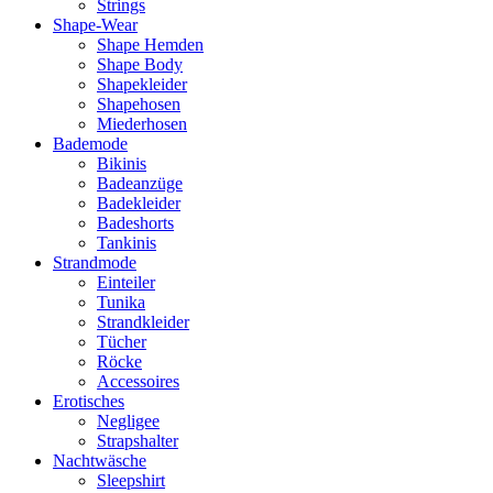
Strings
Shape-Wear
Shape Hemden
Shape Body
Shapekleider
Shapehosen
Miederhosen
Bademode
Bikinis
Badeanzüge
Badekleider
Badeshorts
Tankinis
Strandmode
Einteiler
Tunika
Strandkleider
Tücher
Röcke
Accessoires
Erotisches
Negligee
Strapshalter
Nachtwäsche
Sleepshirt