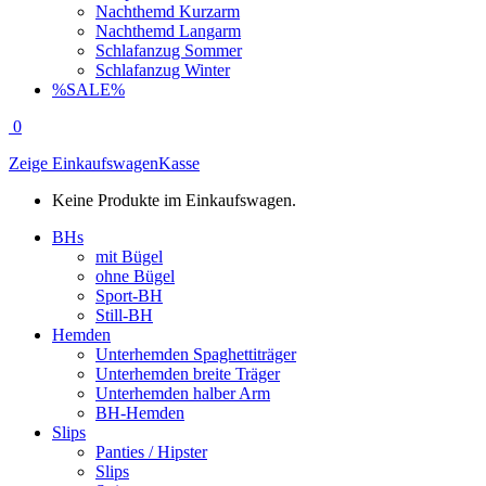
Nachthemd Kurzarm
Nachthemd Langarm
Schlafanzug Sommer
Schlafanzug Winter
%SALE%
0
Zeige Einkaufswagen
Kasse
Keine Produkte im Einkaufswagen.
BHs
mit Bügel
ohne Bügel
Sport-BH
Still-BH
Hemden
Unterhemden Spaghettiträger
Unterhemden breite Träger
Unterhemden halber Arm
BH-Hemden
Slips
Panties / Hipster
Slips