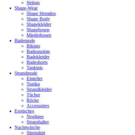
Strings
Shape-Wear
Shape Hemden
Shape Body
Shapekleider
Shapehosen
Miederhosen
Bademode
Bikinis
Badeanzüge
Badekleider
Badeshorts
Tankinis
Strandmode
Einteiler
Tunika
Strandkleider
Tücher
Röcke
Accessoires
Erotisches
Negligee
Strapshalter
Nachtwäsche
Sleepshirt